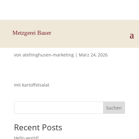
Hauptstraße 33, 83112 Frasdorf
Metzgerei Bauer
Backfisch
von
atellinghusen-marketing
|
März 24, 2026
mit kartoffelsalat
Suchen
Recent Posts
Hello world!