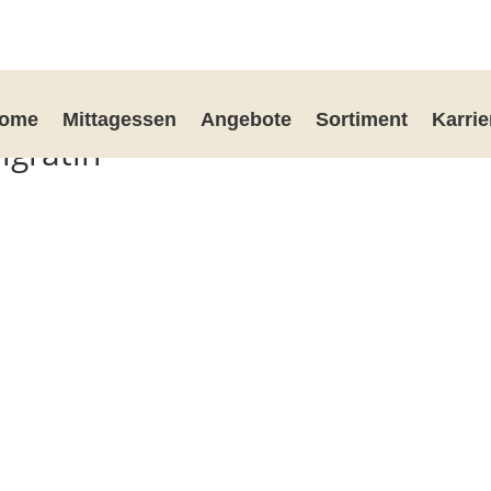
ome
Mittagessen
Angebote
Sortiment
Karrie
lgratin