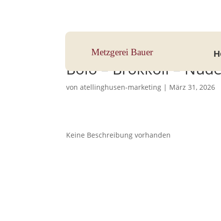
Hauptstraße 33, 83112 Frasdorf
Metzgerei Bauer
H
Bolo – Brokkoli – Nude
von
atellinghusen-marketing
|
März 31, 2026
Keine Beschreibung vorhanden