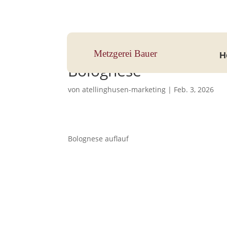
Hauptstraße 33, 83112 Frasdorf
Metzgerei Bauer
H
Bolognese
von
atellinghusen-marketing
|
Feb. 3, 2026
Bolognese auflauf