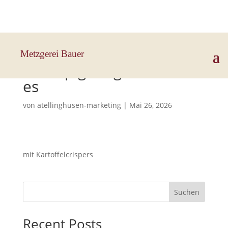
Hauptstraße 33, 83112 Frasdorf
Metzgerei Bauer
Champignongeschnetzelt
es
von
atellinghusen-marketing
|
Mai 26, 2026
mit Kartoffelcrispers
Suchen
Recent Posts