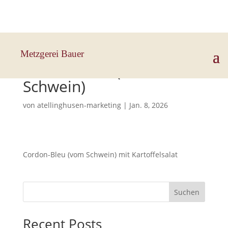
Hauptstraße 33, 83112 Frasdorf
Metzgerei Bauer
Cordon-Bleu (vom
Schwein)
von
atellinghusen-marketing
|
Jan. 8, 2026
Cordon-Bleu (vom Schwein) mit Kartoffelsalat
Suchen
Recent Posts