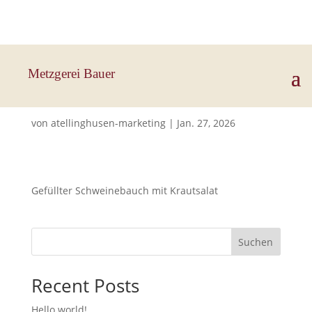
Hauptstraße 33, 83112 Frasdorf
Metzgerei Bauer
Gefüllter Schweinebauch
von
atellinghusen-marketing
|
Jan. 27, 2026
Gefüllter Schweinebauch mit Krautsalat
Suchen
Recent Posts
Hello world!