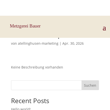
Hauptstraße 33, 83112 Frasdorf
Metzgerei Bauer
Gulasch mit Spätzle
von
atellinghusen-marketing
|
Apr. 30, 2026
Keine Beschreibung vorhanden
Suchen
Recent Posts
Hello world!