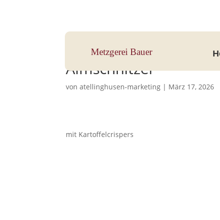
Hauptstraße 33, 83112 Frasdorf
Metzgerei Bauer
H
Almschnitzel
von
atellinghusen-marketing
|
März 17, 2026
mit Kartoffelcrispers