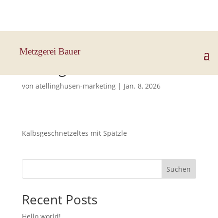
Hauptstraße 33, 83112 Frasdorf
Metzgerei Bauer
Kalbsgeschnetzeltes
von
atellinghusen-marketing
|
Jan. 8, 2026
Kalbsgeschnetzeltes mit Spätzle
Suchen
Recent Posts
Hello world!