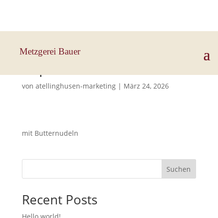
Hauptstraße 33, 83112 Frasdorf
Metzgerei Bauer
Paprikalendchen
von
atellinghusen-marketing
|
März 24, 2026
mit Butternudeln
Suchen
Recent Posts
Hello world!