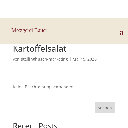
Hauptstraße 33, 83112 Frasdorf
Metzgerei Bauer
Putenpfanne mit
Kartoffelsalat
von
atellinghusen-marketing
|
Mai 19, 2026
Keine Beschreibung vorhanden
Suchen
Recent Posts