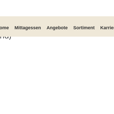
ome
Mittagessen
Angebote
Sortiment
Karrie
ind)