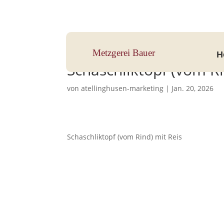
Hauptstraße 33, 83112 Frasdorf
Metzgerei Bauer
H
Schaschliktopf (vom R
von
atellinghusen-marketing
|
Jan. 20, 2026
Schaschliktopf (vom Rind) mit Reis