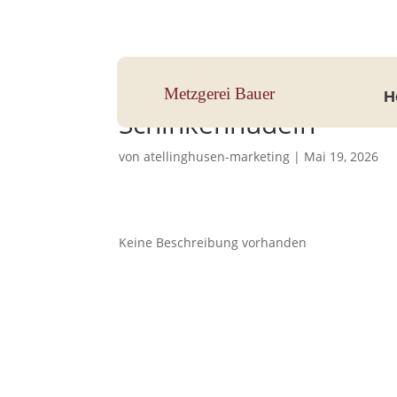
Hauptstraße 33, 83112 Frasdorf
Metzgerei Bauer
H
Schinkennudeln
von
atellinghusen-marketing
|
Mai 19, 2026
Keine Beschreibung vorhanden