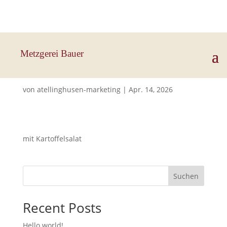
Hauptstraße 33, 83112 Frasdorf
Metzgerei Bauer
Schnitzel
von
atellinghusen-marketing
|
Apr. 14, 2026
mit Kartoffelsalat
Suchen
Recent Posts
Hello world!