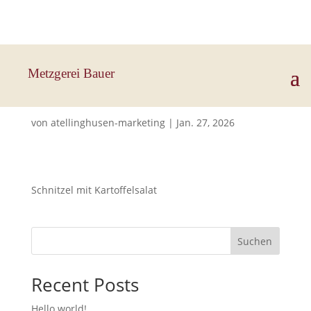
Hauptstraße 33, 83112 Frasdorf
Metzgerei Bauer
Schnitzel
von
atellinghusen-marketing
|
Jan. 27, 2026
Schnitzel mit Kartoffelsalat
Suchen
Recent Posts
Hello world!