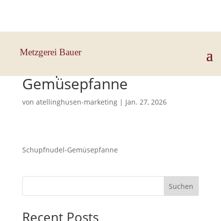
Hauptstraße 33, 83112 Frasdorf
Metzgerei Bauer
Schupfnudel-
Gemüsepfanne
von
atellinghusen-marketing
|
Jan. 27, 2026
Schupfnudel-Gemüsepfanne
Suchen
Recent Posts