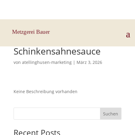
Hauptstraße 33, 83112 Frasdorf
Metzgerei Bauer
Tortellini in
Schinkensahnesauce
von
atellinghusen-marketing
|
März 3, 2026
Keine Beschreibung vorhanden
Suchen
Recent Posts