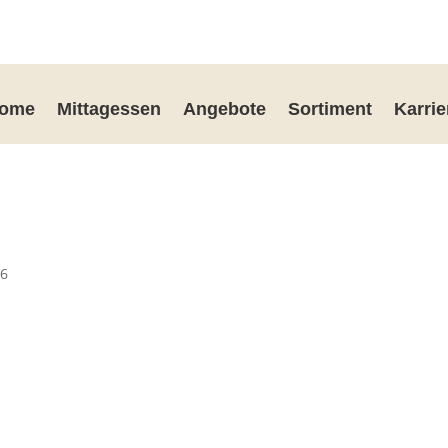
ome
Mittagessen
Angebote
Sortiment
Karrie
26