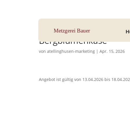
Hauptstraße 33, 83112 Frasdorf
Metzgerei Bauer
H
Bergblumenkäse
von
atellinghusen-marketing
|
Apr. 15, 2026
Angebot ist gültig von 13.04.2026 bis 18.04.20