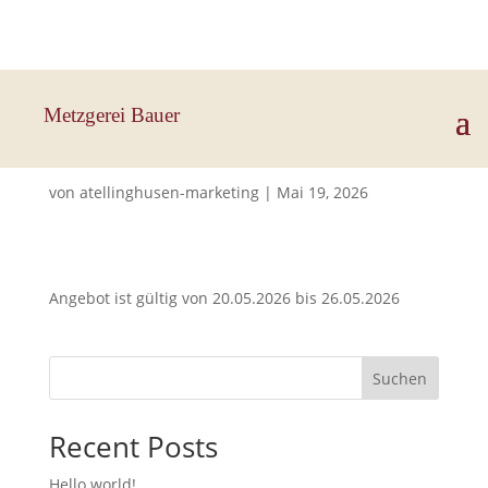
Hauptstraße 33, 83112 Frasdorf
Metzgerei Bauer
Heiß Geräucherte Stücke
von
atellinghusen-marketing
|
Mai 19, 2026
Angebot ist gültig von 20.05.2026 bis 26.05.2026
Suchen
Recent Posts
Hello world!