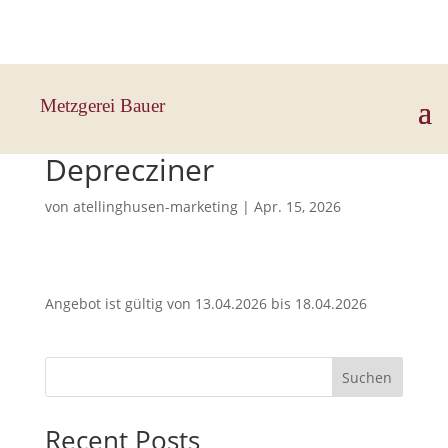
Hauptstraße 33, 83112 Frasdorf
Metzgerei Bauer
Käsekrainer +
Deprecziner
von
atellinghusen-marketing
|
Apr. 15, 2026
Angebot ist gültig von 13.04.2026 bis 18.04.2026
Suchen
Recent Posts