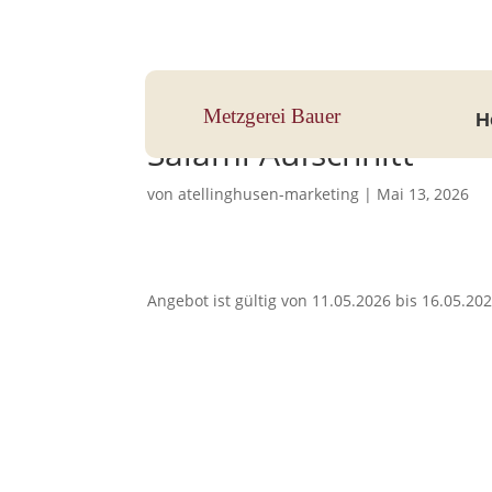
Hauptstraße 33, 83112 Frasdorf
Metzgerei Bauer
H
Salami Aufschnitt
von
atellinghusen-marketing
|
Mai 13, 2026
Angebot ist gültig von 11.05.2026 bis 16.05.20