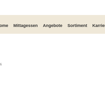
ome
Mittagessen
Angebote
Sortiment
Karrie
26