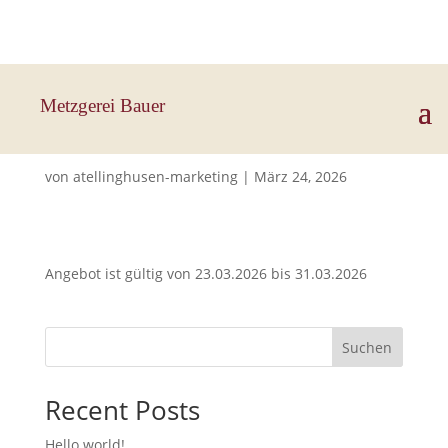
Hauptstraße 33, 83112 Frasdorf
Metzgerei Bauer
Salamiaufschnitt
von
atellinghusen-marketing
|
März 24, 2026
Angebot ist gültig von 23.03.2026 bis 31.03.2026
Suchen
Recent Posts
Hello world!