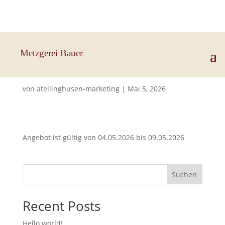
Hauptstraße 33, 83112 Frasdorf
Metzgerei Bauer
Schw. Schnitzel
von
atellinghusen-marketing
|
Mai 5, 2026
Angebot ist gültig von 04.05.2026 bis 09.05.2026
Suchen
Recent Posts
Hello world!