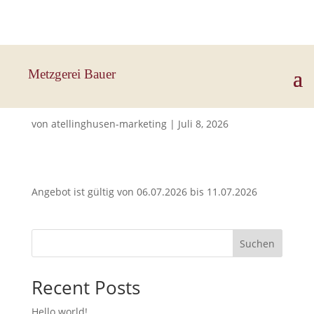
Hauptstraße 33, 83112 Frasdorf
Metzgerei Bauer
Schweine schnitzel
von
atellinghusen-marketing
|
Juli 8, 2026
Angebot ist gültig von 06.07.2026 bis 11.07.2026
Suchen
Recent Posts
Hello world!