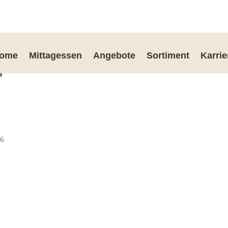
ome
Mittagessen
Angebote
Sortiment
Karrie
s
26