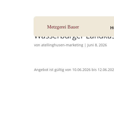
Hauptstraße 33, 83112 Frasdorf
Metzgerei Bauer
H
Wasserburger Landkä
von
atellinghusen-marketing
|
Juni 8, 2026
Angebot ist gültig von 10.06.2026 bis 12.06.20