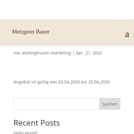
Hauptstraße 33, 83112 Frasdorf
Metzgerei Bauer
Wiener
von
atellinghusen-marketing
|
Apr. 21, 2026
Angebot ist gültig von 20.04.2026 bis 25.04.2026
Suchen
Recent Posts
Hello world!