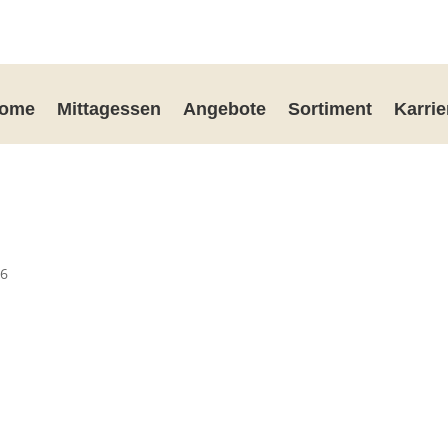
ome
Mittagessen
Angebote
Sortiment
Karrie
26