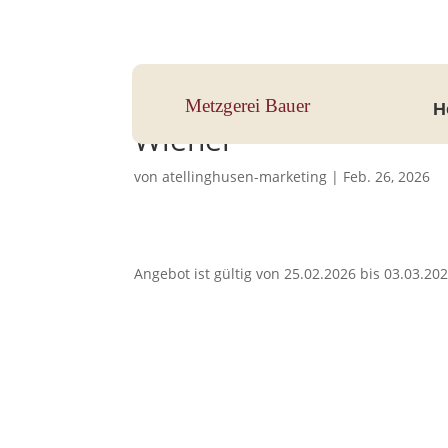
Hauptstraße 33, 83112 Frasdorf
Metzgerei Bauer
H
Wiener
von
atellinghusen-marketing
|
Feb. 26, 2026
Angebot ist gültig von 25.02.2026 bis 03.03.20